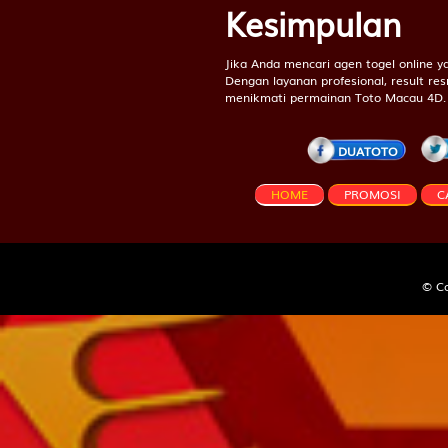
Kesimpulan
Jika Anda mencari agen togel online y
Dengan layanan profesional, result re
menikmati permainan Toto Macau 4D. 
DUATOTO
HOME
PROMOSI
C
© Co