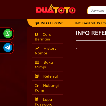
 DATANG DI DUATOTO. SITUS LIVECASINO DAN SITUS TOGEL PAL
INFO TERKINI:
INFO REFE
Cara
Bermain
History
-
Nomor
Buku
Mimpi
Referral
Hubungi
Kami
Lupa
Password